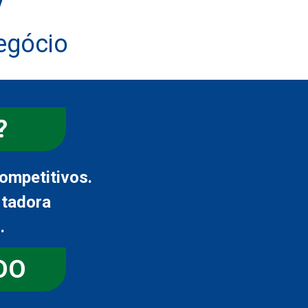
y
egócio
?
ompetitivos.
rtadora
.
DO