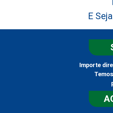
E Sej
Importe dir
Temos 
A