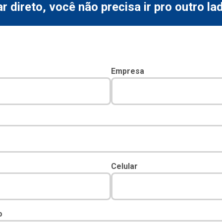
r direto, você não precisa ir pro outro l
Empresa
Celular
o